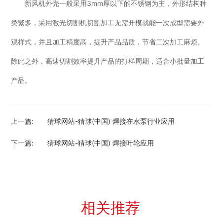
新风机外壳一般采用3mm厚以下的不锈钢为主，外形结构种
类繁多，采用激光切割机切割加工无需开模就能一次成型需要外
观样式，并且加工精度高，提升产品品质，节省二次加工麻烦。
除此之外，高速切割效率提升产品的打样周期，适合小批量加工
产品。
上一篇:
猜球网站-猜球(中国) 焊接在水泵行业应用
下一篇:
猜球网站-猜球(中国) 焊接叶轮应用
相关推荐