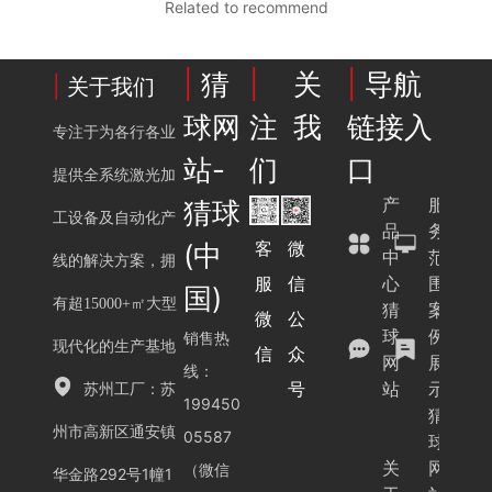
Related to recommend
|
猜
|
关
|
导航
|
关于我们
球网
注我
链接入
专注于为各行各业
站-
们
口
提供全系统激光加
产
服
猜球
工设备及自动化产
品
务
客
微
(中
中
范
线的解决方案，拥
服
心
围
信
国)
有超15000+㎡大型
猜
案
微
公
球
例
销售热
现代化的生产基地
信
众
网
展
线：
站
示
号
苏州工厂：苏
199450
猜
州市高新区通安镇
05587
球
关
网
（微信
华金路292号1幢1