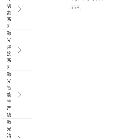
切
558。
行业动态
EM-Smart 系列
猜球网站-猜球(中国) 双头双工位铁芯激光焊接机
电机定转子铁芯快速打样加工服务
水暖洁具行业
割
系
列
新能源电机定转子铁芯激光焊接机
厨具五金行业
激
光
猜球网站-猜球(中国) 阀芯焊接工作站
包装赋码及标机
焊
接
新能源汽车零配件激光焊接机
礼品定制
系
列
激
家电行业
光
智
模具制造行业中激光加工设备解决方案
能
生
低压电气行业
产
线
激
光
清