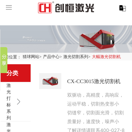
猜球网站
猜球网站
分享到
产品中心
新浪微博
微信
案例展示
激光打标系列
当前位置：
猜球网站
>
产品中心
>
激光切割系列
>
大幅激光切割机
百度贴吧
服务支持
激光切割系列
行业解决方案
光纤激光打标机
豆瓣
分类
QQ好友
CX-CC3015激光切割机
关于创恒
激光焊接系列
客户案例
紫外线激光打标机
精密激光切割机
汽车行业激光智能解决方案
激
光
双驱动，高精度，高响应，
猜球网站
激光智能生产线
创客说
走进创恒
CO2激光打标机
大幅激光切割机
猜球网站-猜球(中国) CX-CE-1500手持焊接机_激光焊
轨道交通行业激光智能加工解决方案
打
运动平稳，切割热变形小
标
系
切缝窄，切割面光滑，切割
猜球网站-猜球(中国)
激光清洗系列
科技创恒
猜球网站
在线飞行激光打标机
管材激光切割机
猜球网站-猜球(中国) 机械手臂激光焊接机
新能源电机定子铁芯激光焊接产线
水泵风机行业
列
质量好，速度快，噪声小
激
底部导航
激光加工服务
加入创恒
展会活动
CX-3D系列激光打标机
电机定转子铁芯单工位激光焊接机
新能源电机转子铁芯自动检测压铆产线
猜球网站-猜球(中国) 清洗机
眼镜行业
了解详情请联系400-027-8
光