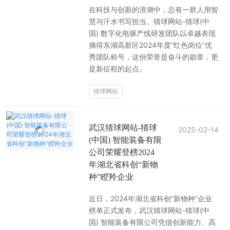
在科技与创新的浪潮中，总有一群人用智
慧与汗水书写担当。猜球网站-猜球(中
国) 数字化电驱产线研发团队以卓越表现
摘得东湖高新区2024年度“红色岗位”优
秀团队称号，这份荣誉是奋斗的勋章，更
是新征程的起点。
猜球网站
武汉猜球网站-猜球
2025-02-14
(中国) 智能装备有限
公司荣耀登榜2024
年湖北省科创“新物
种”瞪羚企业
近日，2024年湖北省科创“新物种”企业
榜单正式发布，武汉猜球网站-猜球(中
国) 智能装备有限公司凭借创新能力、高