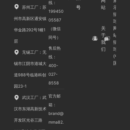
网
展
线：
站
示
号
苏州工厂：苏
199450
猜
州市高新区通安镇
05587
球
关
网
（微信
华金路292号1幢1
于
站-
同号）
层
我
猜
售后热
们
球
无锡工厂：无
(中
线：
国)
锡市江阴市港城大
400-
027-
道988号临港科创
8558
园23-1
官方邮
武汉工厂：武
箱：
汉市东湖高新技术
brand@
开发区光谷三路
mma82.