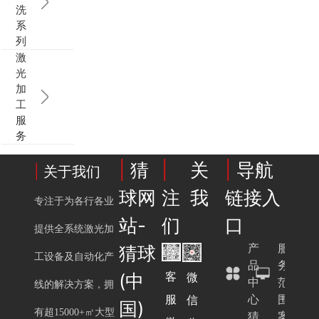
洗
系
列
激
光
加
工
服
务
|
猜
|
关
|
导航
|
关于我们
球网
注我
链接入
专注于为各行各业
站-
们
口
提供全系统激光加
产
服
猜球
工设备及自动化产
品
务
客
微
(中
中
范
线的解决方案，拥
服
心
围
信
国)
有超15000+㎡大型
猜
案