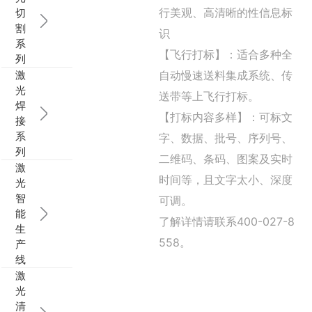
行美观、高清晰的性信息标
切
行业动态
EM-Smart 系列
猜球网站-猜球(中国) 双头双工位铁芯激光焊接机
电机定转子铁芯快速打样加工服务
水暖洁具行业
割
识
系
【飞行打标】：适合多种全
列
新能源电机定转子铁芯激光焊接机
厨具五金行业
激
自动慢速送料集成系统、传
光
送带等上飞行打标。
猜球网站-猜球(中国) 阀芯焊接工作站
包装赋码及标机
焊
【打标内容多样】：可标文
接
新能源汽车零配件激光焊接机
礼品定制
系
字、数据、批号、序列号、
列
二维码、条码、图案及实时
激
家电行业
时间等，且文字太小、深度
光
智
可调。
模具制造行业中激光加工设备解决方案
能
了解详情请联系400-027-8
生
低压电气行业
558。
产
线
激
光
清