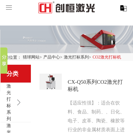
猜球网站
猜球网站
分享到
产品中心
新浪微博
微信
案例展示
激光打标系列
当前位置：
猜球网站
>
产品中心
>
激光打标系列
>
CO2激光打标机
百度贴吧
服务支持
激光切割系列
行业解决方案
光纤激光打标机
豆瓣
分类
QQ好友
CX-Q50系列CO2激光打
关于创恒
激光焊接系列
客户案例
紫外线激光打标机
精密激光切割机
汽车行业激光智能解决方案
激
标机
光
猜球网站
激光智能生产线
创客说
走进创恒
CO2激光打标机
大幅激光切割机
猜球网站-猜球(中国) CX-CE-1500手持焊接机_激光焊
轨道交通行业激光智能加工解决方案
打
【适应性强】：适合在饮
标
料、食品、制药、、日化、
系
猜球网站-猜球(中国)
激光清洗系列
科技创恒
猜球网站
在线飞行激光打标机
管材激光切割机
猜球网站-猜球(中国) 机械手臂激光焊接机
新能源电机定子铁芯激光焊接产线
水泵风机行业
列
电子、皮革、陶瓷、橡胶等
激
底部导航
激光加工服务
加入创恒
展会活动
CX-3D系列激光打标机
电机定转子铁芯单工位激光焊接机
新能源电机转子铁芯自动检测压铆产线
猜球网站-猜球(中国) 清洗机
眼镜行业
行业的非金属材质表面上进
光