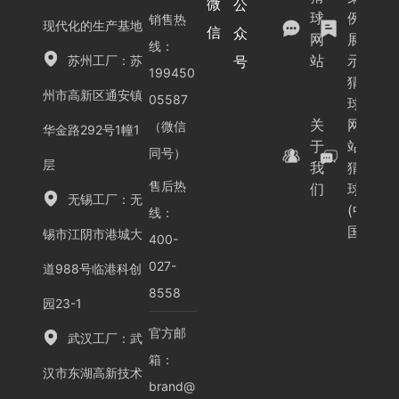
微
公
球
例
销售热
现代化的生产基地
信
众
网
展
线：
站
示
号
苏州工厂：苏
199450
猜
州市高新区通安镇
05587
球
关
网
（微信
华金路292号1幢1
于
站-
同号）
层
我
猜
售后热
们
球
无锡工厂：无
(中
线：
国)
锡市江阴市港城大
400-
027-
道988号临港科创
8558
园23-1
官方邮
武汉工厂：武
箱：
汉市东湖高新技术
brand@