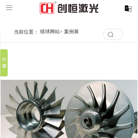
猜球网站
猜球网站
当前位置：
猜球网站
>
案例展示
>
行业解决方案
>
水泵风
分享到
清
产品中心
空
新浪微博
记
录
微信
案例展示
激光打标系列
取消
历
百度贴吧
史
清
服务支持
激光切割系列
行业解决方案
光纤激光打标机
记
豆瓣
空
录
QQ好友
记
关于创恒
激光焊接系列
客户案例
紫外线激光打标机
精密激光切割机
汽车行业激光智能解决方案
录
历
史
猜球网站
激光智能生产线
创客说
走进创恒
CO2激光打标机
大幅激光切割机
猜球网站-猜球(中国) CX-CE-1500手持焊接机_激光焊
轨道交通行业激光智能加工解决方案
记
录
猜球网站-猜球(中国)
激光清洗系列
科技创恒
猜球网站
在线飞行激光打标机
管材激光切割机
猜球网站-猜球(中国) 机械手臂激光焊接机
新能源电机定子铁芯激光焊接产线
水泵风机行业
底部导航
激光加工服务
加入创恒
展会活动
CX-3D系列激光打标机
电机定转子铁芯单工位激光焊接机
新能源电机转子铁芯自动检测压铆产线
猜球网站-猜球(中国) 清洗机
眼镜行业