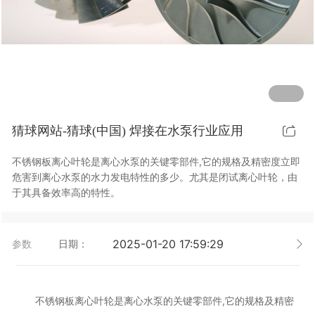
行业动态
EM-Smart 系列
猜球网站-猜球(中国) 双头双工位铁芯激光焊接机
电机定转子铁芯快速打样加工服务
水暖洁具行业
新能源电机定转子铁芯激光焊接机
厨具五金行业
猜球网站-猜球(中国) 阀芯焊接工作站
包装赋码及标机
猜球网站-猜球(中国) 焊接在水泵行业应用
新能源汽车零配件激光焊接机
礼品定制
不锈钢板离心叶轮是离心水泵的关键零部件,它的规格及精密度立即
家电行业
危害到离心水泵的水力发电特性的多少。尤其是闭试离心叶轮，由
于其具备效率高的特性。
模具制造行业中激光加工设备解决方案
低压电气行业
2025-01-20 17:59:29
参数
日期：
不锈钢板离心叶轮是离心水泵的关键零部件,它的规格及精密