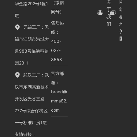
关
网
（微信
华金路292号1幢1
于
站-
同号）
层
我
猜
售后热
们
球
无锡工厂：无
(中
线：
国)
锡市江阴市港城大
400-
027-
道988号临港科创
8558
园23-1
官方邮
武汉工厂：武
箱：
汉市东湖高新技术
brand@
开发区光谷三路
mma82.
com
777号综合保税区
一号标准厂房1层
友情链接
：