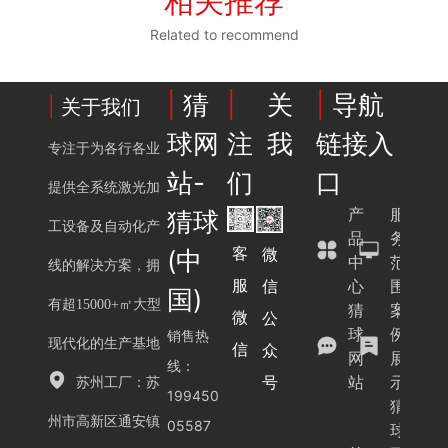
相关推荐
Related to recommend
|
猜
|
关
|
导航
|
关于我们
球网
注我
链接入
专注于为各行各业
站-
们
口
提供全系统激光加
产
服
猜球
工设备及自动化产
品
务
客
微
(中
中
范
线的解决方案，拥
服
心
围
信
国)
有超15000+㎡大型
猜
案
微
公
球
例
销售热
现代化的生产基地
信
众
网
展
线：
站
示
号
苏州工厂：苏
199450
猜
州市高新区通安镇
05587
球