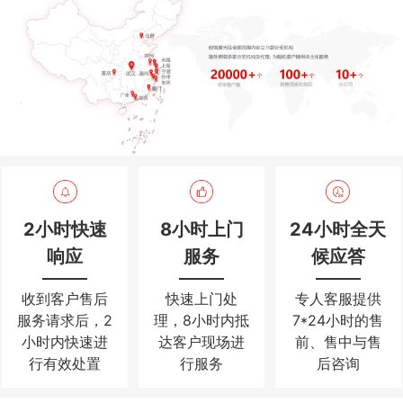
8小时上门
2小时快速
24小时全天
服务
响应
候应答
快速上门处
收到客户售后
专人客服提供
理，8小时内抵
服务请求后，2
7*24小时的售
达客户现场进
小时内快速进
前、售中与售
行服务
行有效处置
后咨询