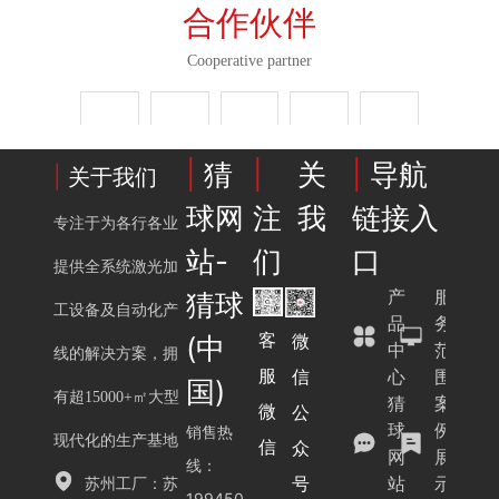
合作伙伴
Cooperative partner
|
猜
|
关
|
导航
|
关于我们
球网
注我
链接入
专注于为各行各业
站-
们
口
提供全系统激光加
产
服
猜球
工设备及自动化产
品
务
客
微
(中
中
范
线的解决方案，拥
服
心
围
信
国)
有超15000+㎡大型
猜
案
微
公
球
例
销售热
现代化的生产基地
信
众
网
展
线：
站
示
号
苏州工厂：苏
199450