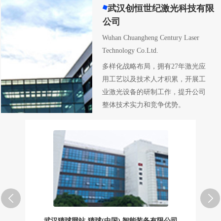
武汉创恒世纪激光科技有限
公司
Wuhan Chuangheng Century Laser
Technology Co.Ltd.
多样化战略布局，拥有27年激光应
用工艺以及技术人才积累，开展工
业激光设备的研制工作，提升公司
整体技术实力和竞争优势。
武汉猜球网站-猜球(中国) 智能装备有限公司