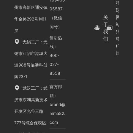
猜
州市高新区通安镇
05587
球
关
网
（微信
华金路292号1幢1
于
站-
同号）
层
我
猜
售后热
们
球
无锡工厂：无
(中
线：
国)
锡市江阴市港城大
400-
027-
道988号临港科创
8558
园23-1
官方邮
武汉工厂：武
箱：
汉市东湖高新技术
brand@
开发区光谷三路
mma82.
com
777号综合保税区