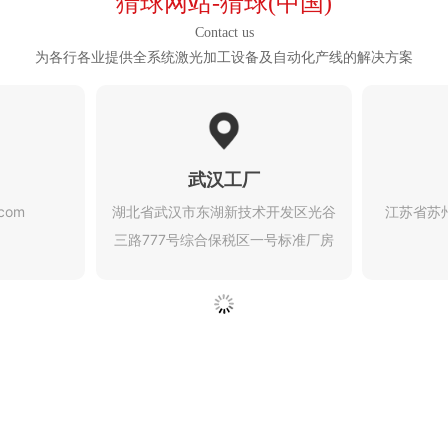
猜球网站-猜球(中国)
Contact us
为各行各业提供全系统激光加工设备及自动化产线的解决方案
武汉工厂
com
湖北省武汉市东湖新技术开发区光谷
江苏省苏
三路777号综合保税区一号标准厂房