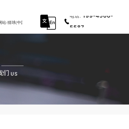
199-4500-
电话:
站-猜球(中国)
底部导航
5587