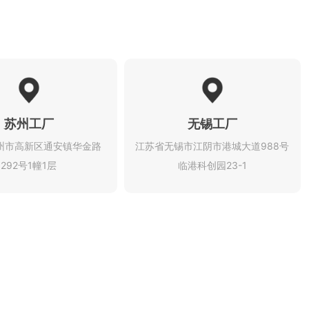
苏州工厂
无锡工厂
州市高新区通安镇华金路
江苏省无锡市江阴市港城大道988号
292号1幢1层
临港科创园23-1