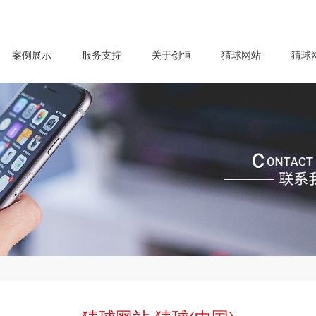
案例展示
服务支持
关于创恒
猜球网站
猜球网