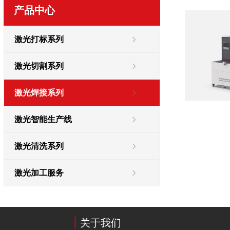
产品中心
激光打标系列
激光切割系列
激光焊接系列
激光智能生产线
激光清洗系列
激光加工服务
|
关于我们