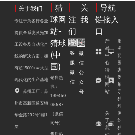
|
猜
|
关
|
导航
|
关于我们
球网
注我
链接入
专注于为各行各业
站-
们
口
提供全系统激光加
产
服
猜球
工设备及自动化产
品
务
客
微
(中
中
范
线的解决方案，拥
服
心
围
信
国)
有超15000+㎡大型
猜
案
微
公
球
例
销售热
现代化的生产基地
信
众
网
展
线：
站
示
号
苏州工厂：苏
199450
猜
州市高新区通安镇
05587
球
关
网
（微信
华金路292号1幢1
于
站-
同号）
层
我
猜
售后热
们
球