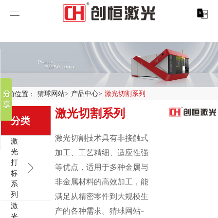
猜球网站
猜球网站
分享到
产品中心
新浪微博
微信
案例展示
激光打标系列
当前位置：
猜球网站
>
产品中心
>
激光切割系列
百度贴吧
激光切割系列
服务支持
激光切割系列
行业解决方案
光纤激光打标机
豆瓣
分类
QQ好友
关于创恒
激光焊接系列
客户案例
紫外线激光打标机
精密激光切割机
汽车行业激光智能解决方案
激光切割技术具有非接触式
激
光
加工、工艺精细、适应性强
猜球网站
激光智能生产线
创客说
走进创恒
CO2激光打标机
大幅激光切割机
猜球网站-猜球(中国) CX-CE-1500手持焊接机_激光焊
轨道交通行业激光智能加工解决方案
打
等优点，适用于多种金属与
标
非金属材料的高效加工，能
系
猜球网站-猜球(中国)
激光清洗系列
科技创恒
猜球网站
在线飞行激光打标机
管材激光切割机
猜球网站-猜球(中国) 机械手臂激光焊接机
新能源电机定子铁芯激光焊接产线
水泵风机行业
列
满足从精密零件到大规模生
激
产的各种需求。猜球网站-
底部导航
激光加工服务
加入创恒
展会活动
CX-3D系列激光打标机
电机定转子铁芯单工位激光焊接机
新能源电机转子铁芯自动检测压铆产线
猜球网站-猜球(中国) 清洗机
眼镜行业
光