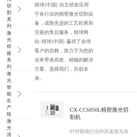
猜球(中国) 自主研发应用
切
行业动态
EM-Smart 系列
猜球网站-猜球(中国) 双头双工位铁芯激光焊接机
电机定转子铁芯快速打样加工服务
水暖洁具行业
割
于各行业的精密激光切割设
系
备，成熟先进的工艺积累和
列
新能源电机定转子铁芯激光焊接机
厨具五金行业
完善的售后服务，猜球网
激
光
站-猜球(中国) 赢得了全球
猜球网站-猜球(中国) 阀芯焊接工作站
包装赋码及标机
焊
客户的信赖，致力于为您的
接
新能源汽车零配件激光焊接机
礼品定制
业务带来高效、精确的解决
系
列
方案。选择我们，共创未
激
家电行业
来。
光
智
模具制造行业中激光加工设备解决方案
能
生
低压电气行业
产
CX-CC6050L精密激光切
线
割机
激
光
针对眼镜行业的高速激光加
清