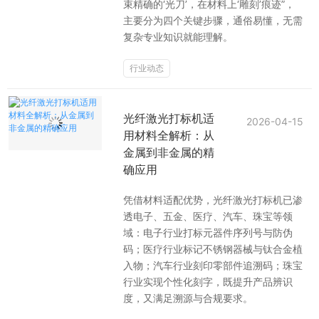
束精确的‘光刀’，在材料上‘雕刻’痕迹”，
主要分为四个关键步骤，通俗易懂，无需
复杂专业知识就能理解。
行业动态
光纤激光打标机适
2026-04-15
用材料全解析：从
金属到非金属的精
确应用
凭借材料适配优势，光纤激光打标机已渗
透电子、五金、医疗、汽车、珠宝等领
域：电子行业打标元器件序列号与防伪
码；医疗行业标记不锈钢器械与钛合金植
入物；汽车行业刻印零部件追溯码；珠宝
行业实现个性化刻字，既提升产品辨识
度，又满足溯源与合规要求。