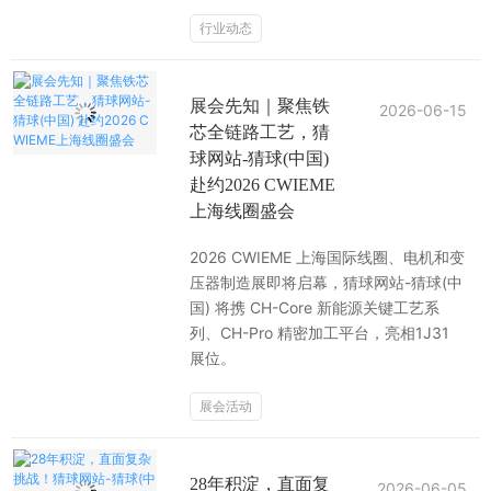
行业动态
展会先知｜聚焦铁
2026-06-15
芯全链路工艺，猜
球网站-猜球(中国)
赴约2026 CWIEME
上海线圈盛会
2026 CWIEME 上海国际线圈、电机和变
压器制造展即将启幕，猜球网站-猜球(中
国) 将携 CH-Core 新能源关键工艺系
列、CH-Pro 精密加工平台，亮相1J31
展位。
展会活动
28年积淀，直面复
2026-06-05