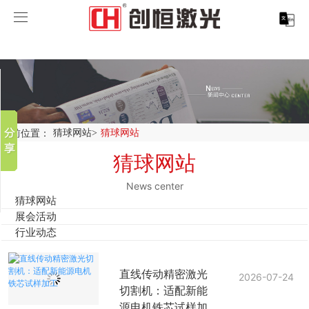
猜球网站
猜球网站
分享到
产品中心
新浪微博
微信
案例展示
激光打标系列
当前位置：
猜球网站
>
猜球网站
百度贴吧
猜球网站
服务支持
激光切割系列
行业解决方案
光纤激光打标机
豆瓣
QQ好友
News center
关于创恒
激光焊接系列
客户案例
紫外线激光打标机
精密激光切割机
汽车行业激光智能解决方案
猜球网站
展会活动
猜球网站
激光智能生产线
创客说
走进创恒
CO2激光打标机
大幅激光切割机
猜球网站-猜球(中国) CX-CE-1500手持焊接机_激光焊
轨道交通行业激光智能加工解决方案
行业动态
猜球网站-猜球(中国)
激光清洗系列
科技创恒
猜球网站
在线飞行激光打标机
管材激光切割机
猜球网站-猜球(中国) 机械手臂激光焊接机
新能源电机定子铁芯激光焊接产线
水泵风机行业
直线传动精密激光
2026-07-24
切割机：适配新能
底部导航
激光加工服务
加入创恒
展会活动
CX-3D系列激光打标机
电机定转子铁芯单工位激光焊接机
新能源电机转子铁芯自动检测压铆产线
猜球网站-猜球(中国) 清洗机
眼镜行业
源电机铁芯试样加