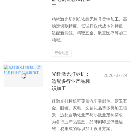
工
行业动态
EM-Smart 系列
猜球网站-猜球(中国) 双头双工位铁芯激光焊接机
电机定转子铁芯快速打样加工服务
水暖洁具行业
精密激光切割机依靠无模具柔性加工、高
稳定切割精度、低试样迭代成本的特质，
新能源电机定转子铁芯激光焊接机
厨具五金行业
适配新能源、精密五金、航空医疗等加工
领域。
猜球网站-猜球(中国) 阀芯焊接工作站
包装赋码及标机
行业动态
新能源汽车零配件激光焊接机
礼品定制
家电行业
光纤激光打标机：
2026-07-24
适配多行业产品标
模具制造行业中激光加工设备解决方案
识加工
纤激光打标机可覆盖汽车零部件、厨卫五
低压电气行业
金、眼镜、家电、文创礼品等多类加工场
景，适配自动化量产与小批量定制需求，
为各行业产品追溯、品牌刻印提供低运
维、易集成的标识加工设备方案。