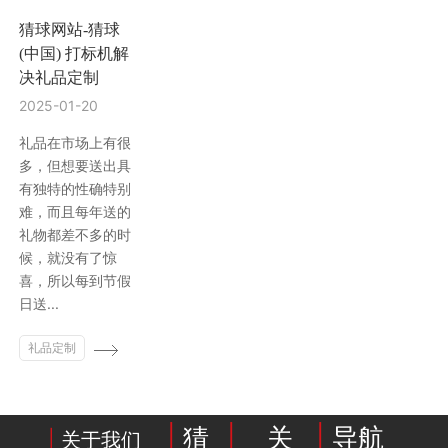
猜球网站-猜球
行业动态
EM-Smart 系列
猜球网站-猜球(中国) 双头双工位铁芯激光焊接机
电机定转子铁芯快速打样加工服务
水暖洁具行业
(中国) 打标机解
决礼品定制
新能源电机定转子铁芯激光焊接机
厨具五金行业
2025-01-20
猜球网站-猜球(中国) 阀芯焊接工作站
包装赋码及标机
礼品在市场上有很
多，但想要送出具
有独特的性确特别
新能源汽车零配件激光焊接机
礼品定制
难，而且每年送的
礼物都差不多的时
家电行业
候，就没有了惊
喜，所以每到节假
模具制造行业中激光加工设备解决方案
日送...
低压电气行业
礼品定制
|
猜
|
关
|
导航
|
关于我们