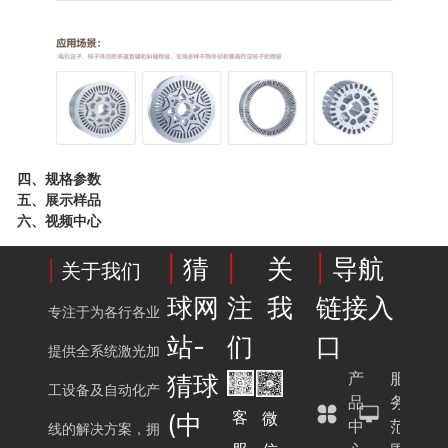
四、规格参数
五、展示样品
六、视频中心
|
猜
|
关
|
导航
|
关于我们
球网
注我
链接入
专注于为各行各业
站-
们
口
提供全系统激光加
产
服
猜球
工设备及自动化产
品
务
客
微
(中
中
范
线的解决方案，拥