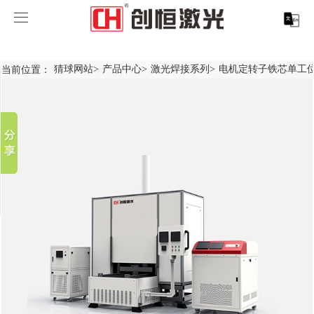
猜球网站
猜球网站
当前位置：
猜球网站
>
产品中心
>
激光焊接系列
>
电机定转子铁芯单工位.
分享到
产品中心
新浪微博
微信
案例展示
激光打标系列
百度贴吧
服务支持
激光切割系列
行业解决方案
光纤激光打标机
豆瓣
QQ好友
关于创恒
激光焊接系列
客户案例
紫外线激光打标机
精密激光切割机
汽车行业激光智能解决方案
猜球网站
激光智能生产线
创客说
走进创恒
CO2激光打标机
大幅激光切割机
猜球网站-猜球(中国) CX-CE-1500手持焊接机_激光焊
轨道交通行业激光智能加工解决方案
猜球网站-猜球(中国)
激光清洗系列
科技创恒
猜球网站
在线飞行激光打标机
管材激光切割机
猜球网站-猜球(中国) 机械手臂激光焊接机
新能源电机定子铁芯激光焊接产线
水泵风机行业
底部导航
激光加工服务
加入创恒
展会活动
CX-3D系列激光打标机
电机定转子铁芯单工位激光焊接机
新能源电机转子铁芯自动检测压铆产线
猜球网站-猜球(中国) 清洗机
眼镜行业