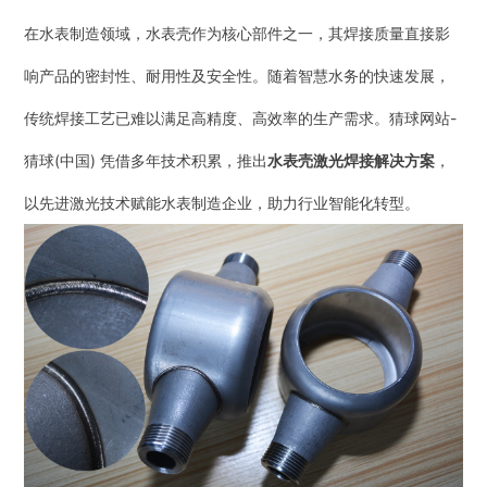
在水表制造领域，水表壳作为核心部件之一，其焊接质量直接影
响产品的密封性、耐用性及安全性。随着智慧水务的快速发展，
传统焊接工艺已难以满足高精度、高效率的生产需求。猜球网站-
猜球(中国) 凭借多年技术积累，推出
水表壳激光焊接解决方案
，
以先进激光技术赋能水表制造企业，助力行业智能化转型。