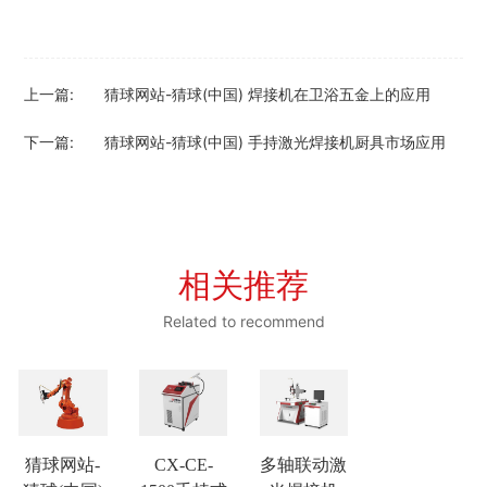
上一篇:
猜球网站-猜球(中国) 焊接机在卫浴五金上的应用
下一篇:
猜球网站-猜球(中国) 手持激光焊接机厨具市场应用
相关推荐
Related to recommend
猜球网站-
CX-CE-
多轴联动激