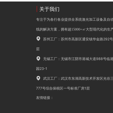
|
关于我们
专注于为各行各业提供全系统激光加工设备及自
线的解决方案，拥有超15000+㎡大型现代化的生
苏州工厂：苏州市高新区通安镇华金路292号
层
无锡工厂：无锡市江阴市港城大道988号临
园23-1
武汉工厂：武汉市东湖高新技术开发区光谷
777号综合保税区一号标准厂房1层
友情链接
：