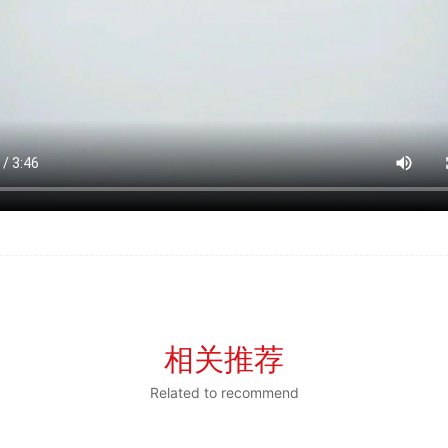
相关推荐
Related to recommend