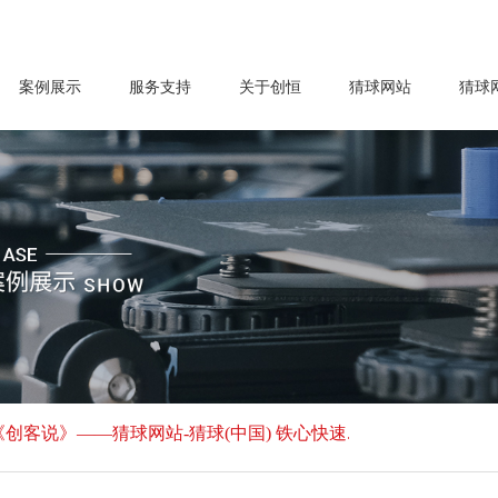
案例展示
服务支持
关于创恒
猜球网站
猜球网
《创客说》——猜球网站-猜球(中国) 铁心快速...