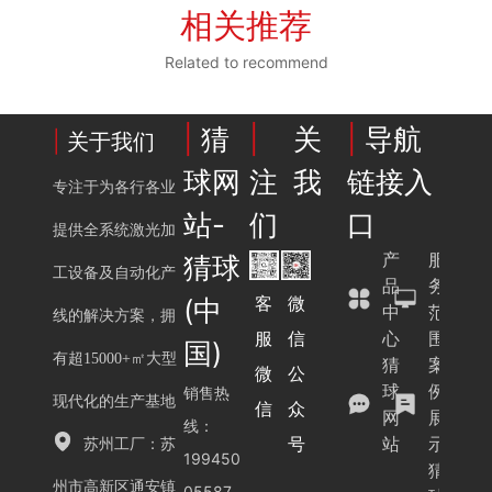
相关推荐
Related to recommend
|
猜
|
关
|
导航
|
关于我们
球网
注我
链接入
专注于为各行各业
站-
们
口
提供全系统激光加
产
服
猜球
工设备及自动化产
品
务
客
微
(中
中
范
线的解决方案，拥
服
心
围
信
国)
有超15000+㎡大型
猜
案
微
公
球
例
销售热
现代化的生产基地
信
众
网
展
线：
站
示
号
苏州工厂：苏
199450
猜
州市高新区通安镇
05587