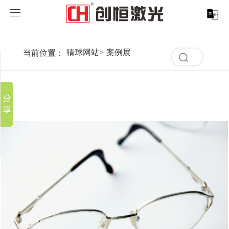
猜球网站
猜球网站
当前位置：
猜球网站
>
案例展示
>
行业解决方案
>
眼镜行
分享到
清
产品中心
空
新浪微博
记
录
微信
案例展示
激光打标系列
取消
历
百度贴吧
史
清
服务支持
激光切割系列
行业解决方案
光纤激光打标机
记
豆瓣
空
录
QQ好友
记
关于创恒
激光焊接系列
客户案例
紫外线激光打标机
精密激光切割机
汽车行业激光智能解决方案
录
历
史
猜球网站
激光智能生产线
创客说
走进创恒
CO2激光打标机
大幅激光切割机
猜球网站-猜球(中国) CX-CE-1500手持焊接机_激光焊
轨道交通行业激光智能加工解决方案
记
录
猜球网站-猜球(中国)
激光清洗系列
科技创恒
猜球网站
在线飞行激光打标机
管材激光切割机
猜球网站-猜球(中国) 机械手臂激光焊接机
新能源电机定子铁芯激光焊接产线
水泵风机行业
底部导航
激光加工服务
加入创恒
展会活动
CX-3D系列激光打标机
电机定转子铁芯单工位激光焊接机
新能源电机转子铁芯自动检测压铆产线
猜球网站-猜球(中国) 清洗机
眼镜行业