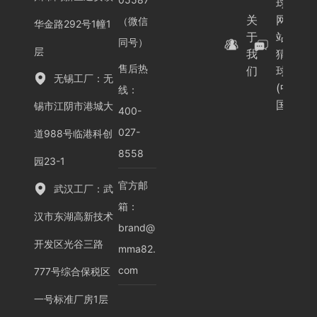
球
关
网
（微信
华金路292号1幢1
于
站-
同号）
层
我
猜
售后热
们
球
无锡工厂：无
(中
线：
国)
锡市江阴市港城大
400-
027-
道988号临港科创
8558
园23-1
官方邮
武汉工厂：武
箱：
汉市东湖高新技术
brand@
开发区光谷三路
mma82.
com
777号综合保税区
一号标准厂房1层