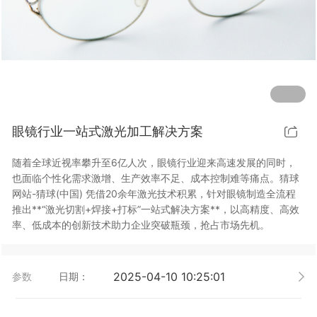
行业动态
EM-Smart 系列
猜球网站-猜球(中国) 双头双工位铁芯激光焊接机
电机定转子铁芯快速打样加工服务
水暖洁具行业
新能源电机定转子铁芯激光焊接机
厨具五金行业
猜球网站-猜球(中国) 阀芯焊接工作站
包装赋码及标机
眼镜行业一站式激光加工解决方案
新能源汽车零配件激光焊接机
礼品定制
随着全球近视率攀升至6亿人次，眼镜行业迎来高速发展的同时，
家电行业
也面临个性化需求激增、生产效率不足、成本控制难等痛点。猜球
网站-猜球(中国) 凭借20余年激光技术积累，针对眼镜制造全流程
模具制造行业中激光加工设备解决方案
推出**“激光切割+焊接+打标”一站式解决方案**，以高精度、高效
率、低成本的创新技术助力企业突破瓶颈，抢占市场先机。
低压电气行业
2025-04-10 10:25:01
参数
日期：