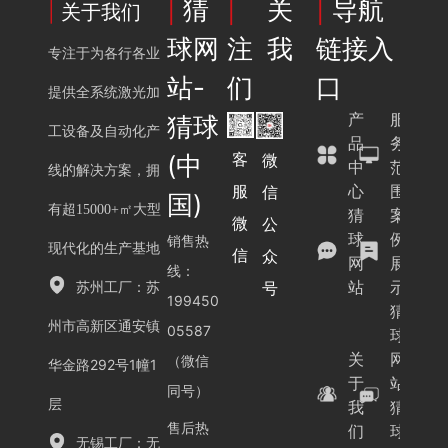
|
猜
|
关
|
导航
|
关于我们
球网
注我
链接入
专注于为各行各业
站-
们
口
提供全系统激光加
产
服
猜球
工设备及自动化产
品
务
客
微
(中
中
范
线的解决方案，拥
服
心
围
信
国)
有超15000+㎡大型
猜
案
微
公
球
例
销售热
现代化的生产基地
信
众
网
展
线：
站
示
号
苏州工厂：苏
199450
猜
州市高新区通安镇
05587
球
关
网
（微信
华金路292号1幢1
于
站-
同号）
层
我
猜
售后热
们
球
无锡工厂：无