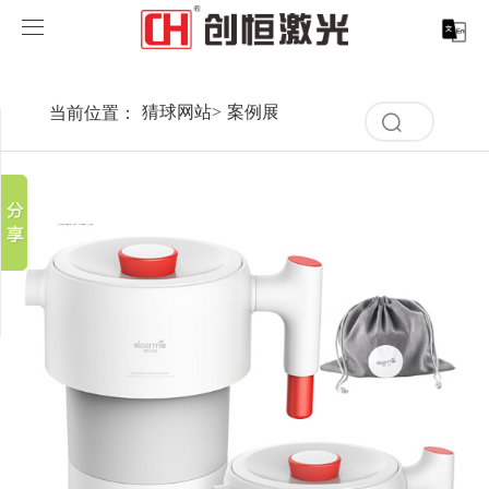
猜球网站
猜球网站
当前位置：
猜球网站
>
案例展示
>
行业解决方案
>
家电行
分享到
清
产品中心
空
新浪微博
记
录
微信
案例展示
激光打标系列
取消
历
百度贴吧
史
清
服务支持
激光切割系列
行业解决方案
光纤激光打标机
记
豆瓣
空
录
QQ好友
记
关于创恒
激光焊接系列
客户案例
紫外线激光打标机
精密激光切割机
汽车行业激光智能解决方案
录
历
史
猜球网站
激光智能生产线
创客说
走进创恒
CO2激光打标机
大幅激光切割机
猜球网站-猜球(中国) CX-CE-1500手持焊接机_激光焊
轨道交通行业激光智能加工解决方案
记
录
猜球网站-猜球(中国)
激光清洗系列
科技创恒
猜球网站
在线飞行激光打标机
管材激光切割机
猜球网站-猜球(中国) 机械手臂激光焊接机
新能源电机定子铁芯激光焊接产线
水泵风机行业
底部导航
激光加工服务
加入创恒
展会活动
CX-3D系列激光打标机
电机定转子铁芯单工位激光焊接机
新能源电机转子铁芯自动检测压铆产线
猜球网站-猜球(中国) 清洗机
眼镜行业