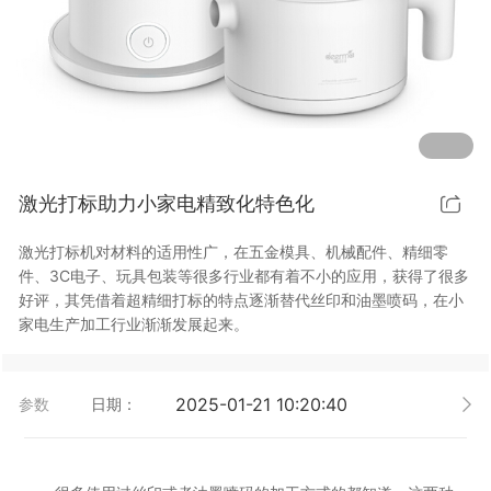
行业动态
EM-Smart 系列
猜球网站-猜球(中国) 双头双工位铁芯激光焊接机
电机定转子铁芯快速打样加工服务
水暖洁具行业
新能源电机定转子铁芯激光焊接机
厨具五金行业
猜球网站-猜球(中国) 阀芯焊接工作站
包装赋码及标机
激光打标助力小家电精致化特色化
新能源汽车零配件激光焊接机
礼品定制
激光打标机对材料的适用性广，在五金模具、机械配件、精细零
家电行业
件、3C电子、玩具包装等很多行业都有着不小的应用，获得了很多
好评，其凭借着超精细打标的特点逐渐替代丝印和油墨喷码，在小
模具制造行业中激光加工设备解决方案
家电生产加工行业渐渐发展起来。
低压电气行业
2025-01-21 10:20:40
参数
日期：